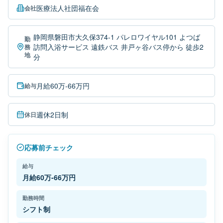
医療法人社団福在会
会社
静岡県磐田市大久保374-1 パレロワイヤル101 よつば
勤
訪問入浴サービス 遠鉄バス 井戸ヶ谷バス停から 徒歩2
務
地
分
月給60万-66万円
給与
週休2日制
休日
応募前チェック
給与
月給60万-66万円
勤務時間
シフト制