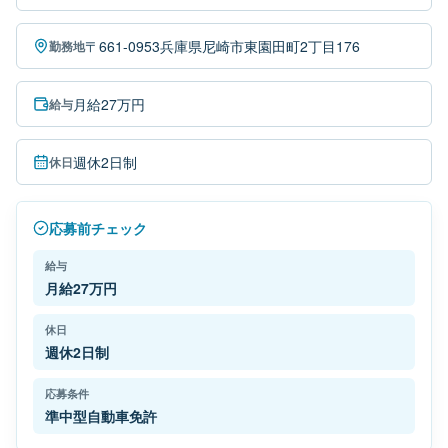
〒661-0953兵庫県尼崎市東園田町2丁目176
勤務地
月給27万円
給与
週休2日制
休日
応募前チェック
給与
月給27万円
休日
週休2日制
応募条件
準中型自動車免許