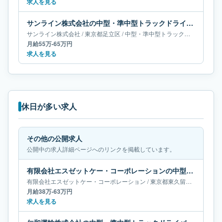
求人を見る
サンライン株式会社の中型・準中型トラックドライバー求人｜東京都足立区｜月給55万-65万円
サンライン株式会社
/
東京都
足立区
/
中型・準中型トラックドライバー
月給55万-65万円
求人を見る
休日が多い求人
その他の公開求人
公開中の求人詳細ページへのリンクを掲載しています。
有限会社エスゼットケー・コーポレーションの中型・準中型トラックドライバー求人｜東京都東久留米市｜月給38万-63万円
有限会社エスゼットケー・コーポレーション
/
東京都
東久留米市
/
中型・
月給38万-63万円
求人を見る