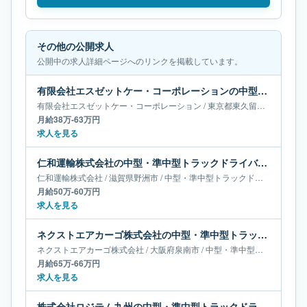
その他の公開求人
公開中の求人詳細ページへのリンクを掲載しています。
有限会社エスゼットケー・コーポレーションの中型・準中型トラックドライバー求人｜東京都東久留米市｜月給38万-63万円
有限会社エスゼットケー・コーポレーション
/
東京都
東久留米市
/
中型・
月給38万-63万円
求人を見る
仁和運輸株式会社の中型・準中型トラックドライバー求人｜滋賀県野洲市｜月給50万-60万円
仁和運輸株式会社
/
滋賀県
野洲市
/
中型・準中型トラックドライバー
月給50万-60万円
求人を見る
ネクストエアカーゴ株式会社の中型・準中型トラックドライバー求人｜大阪府泉南市｜月給65万-66万円
ネクストエアカーゴ株式会社
/
大阪府
泉南市
/
中型・準中型トラックドライバー
月給65万-66万円
求人を見る
株式会社ロジテム九州の中型・準中型トラックドライバー求人｜福岡県福岡市｜月給36万円