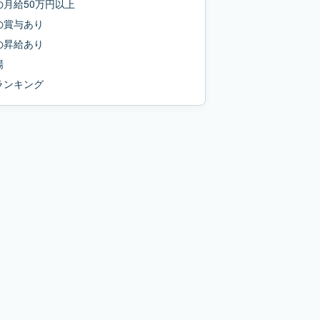
の
月給50万円以上
の
賞与あり
の
昇給あり
場
ランキング