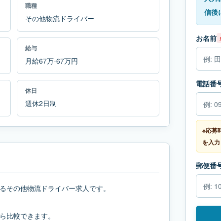
職種
信後
その他物流ドライバー
お名前
給与
月給67万-67万円
電話番
休日
週休2日制
※応募
を入力
郵便番
るその他物流ドライバー求人です。
ら比較できます。