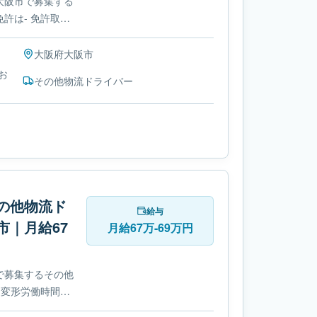
大阪市で募集する
許は- 免許取得
大阪府
大阪市
お
その他物流ドライバー
の他物流ド
給与
市｜月給67
月給67万-69万円
で募集するその他
 変形労働時間制
です。