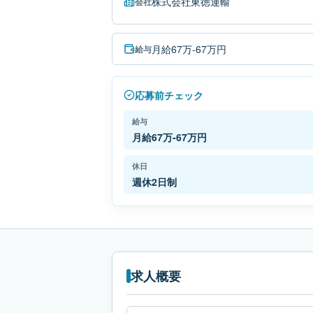
株式会社東徳運輸
会社
月給67万-67万円
給与
応募前チェック
給与
月給67万-67万円
休日
週休2日制
求人概要