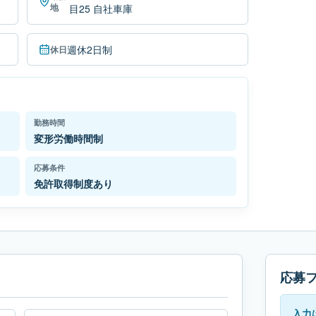
地
目25 自社車庫
週休2日制
休日
勤務時間
変形労働時間制
応募条件
免許取得制度あり
応募
入力