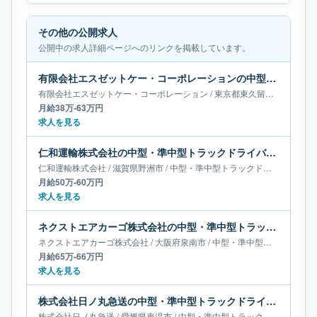
その他の公開求人
公開中の求人詳細ページへのリンクを掲載しています。
有限会社エスゼットケー・コーポレーションの中型・準中型トラックドライバー求人｜東京都東久留米市｜月給38万-63万円
有限会社エスゼットケー・コーポレーション
/
東京都
東久留米市
/
中型・
月給38万-63万円
求人を見る
仁和運輸株式会社の中型・準中型トラックドライバー求人｜滋賀県野洲市｜月給50万-60万円
仁和運輸株式会社
/
滋賀県
野洲市
/
中型・準中型トラックドライバー
月給50万-60万円
求人を見る
ネクストエアカーゴ株式会社の中型・準中型トラックドライバー求人｜大阪府泉南市｜月給65万-66万円
ネクストエアカーゴ株式会社
/
大阪府
泉南市
/
中型・準中型トラックドライバー
月給65万-66万円
求人を見る
株式会社日ノ丸急送の中型・準中型トラックドライバー求人｜愛媛県東温市｜月給37万-38万円
株式会社日ノ丸急送
/
愛媛県
東温市
/
中型・準中型トラックドライバー