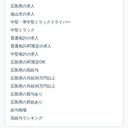
広島県
の求人
福山市
の求人
中型・準中型トラックドライバー
中型トラック
普通免許
の求人
普通免許AT限定
の求人
中型免許
の求人
広島県
の
AT限定OK
広島県
の
高給与
広島県
の
月給30万円以上
広島県
の
月給35万円以上
広島県
の
賞与あり
広島県
の
昇給あり
給与相場
高給与ランキング