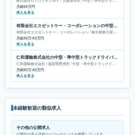
株式会社ロジックナンカイ
/
大阪府
堺市
/
中型・準中型トラックドライバー
月給66万円
求人を見る
有限会社エスゼットケー・コーポレーションの中型・準中型トラックドライバー求人｜東京都東久留米市｜月給38万-63万円
有限会社エスゼットケー・コーポレーション
/
東京都
東久留米市
/
中型・
月給38万-63万円
求人を見る
仁和運輸株式会社の中型・準中型トラックドライバー求人｜滋賀県野洲市｜月給50万-60万円
仁和運輸株式会社
/
滋賀県
野洲市
/
中型・準中型トラックドライバー
月給50万-60万円
求人を見る
未経験歓迎の類似求人
その他の公開求人
公開中の求人詳細ページへのリンクを掲載しています。