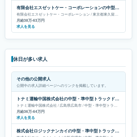
有限会社エスゼットケー・コーポレーションの中型・準中型トラックドライバー求人｜東京都東久留米市｜月給38万-63万円
有限会社エスゼットケー・コーポレーション
/
東京都
東久留米市
/
中型・
月給38万-63万円
求人を見る
休日が多い求人
その他の公開求人
公開中の求人詳細ページへのリンクを掲載しています。
トナミ運輸中国株式会社の中型・準中型トラックドライバー求人｜広島県広島市｜月給36万-64万円
トナミ運輸中国株式会社
/
広島県
広島市
/
中型・準中型トラックドライバー
月給36万-64万円
求人を見る
株式会社ロジックナンカイの中型・準中型トラックドライバー求人｜大阪府堺市｜月給66万円