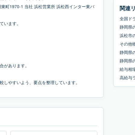
町1970-1 当社 浜松営業所 浜松西インター東バ
関連
全国ド
ています。
静岡県
浜松市
その他
静岡県
静岡県
合があります。
給与相
高給与
較しやすいよう、要点を整理しています。