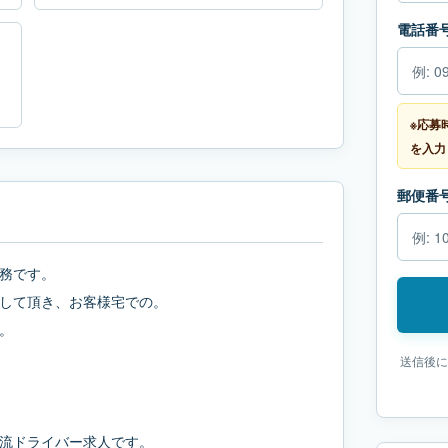
電話番
※応募
を入力
郵便番
務です。
して頂き、お客様宅での。
。
送信後に
流ドライバー求人です。