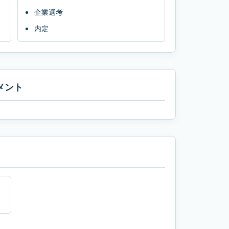
企業選考
内定
メント