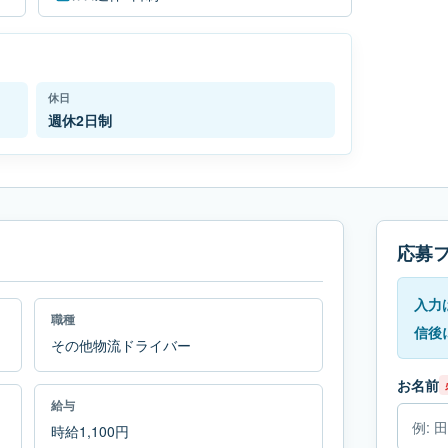
休日
週休2日制
応募
入力
職種
信後
その他物流ドライバー
お名前
給与
時給1,100円