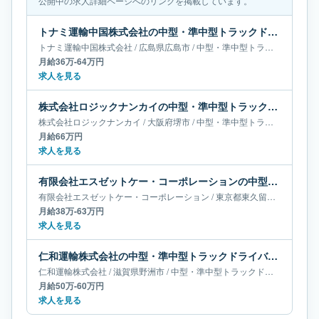
公開中の求人詳細ページへのリンクを掲載しています。
トナミ運輸中国株式会社の中型・準中型トラックドライバー求人｜広島県広島市｜月給36万-64万円
トナミ運輸中国株式会社
/
広島県
広島市
/
中型・準中型トラックドライバー
月給36万-64万円
求人を見る
株式会社ロジックナンカイの中型・準中型トラックドライバー求人｜大阪府堺市｜月給66万円
株式会社ロジックナンカイ
/
大阪府
堺市
/
中型・準中型トラックドライバー
月給66万円
求人を見る
有限会社エスゼットケー・コーポレーションの中型・準中型トラックドライバー求人｜東京都東久留米市｜月給38万-63万円
有限会社エスゼットケー・コーポレーション
/
東京都
東久留米市
/
中型・
月給38万-63万円
求人を見る
仁和運輸株式会社の中型・準中型トラックドライバー求人｜滋賀県野洲市｜月給50万-60万円
仁和運輸株式会社
/
滋賀県
野洲市
/
中型・準中型トラックドライバー
月給50万-60万円
求人を見る