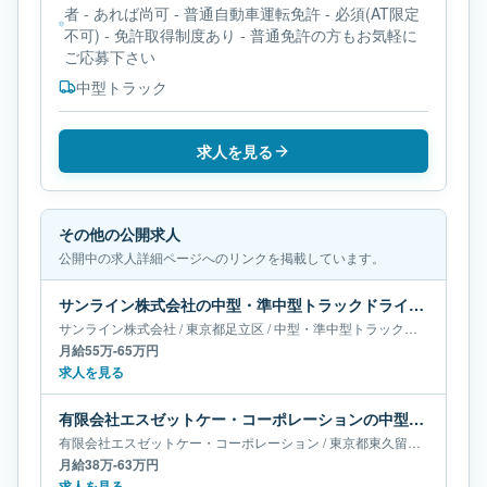
者 - あれば尚可 - 普通自動車運転免許 - 必須(AT限定
不可) - 免許取得制度あり - 普通免許の方もお気軽に
ご応募下さい
中型トラック
求人を見る
その他の公開求人
公開中の求人詳細ページへのリンクを掲載しています。
サンライン株式会社の中型・準中型トラックドライバー求人｜東京都足立区｜月給55万-65万円
サンライン株式会社
/
東京都
足立区
/
中型・準中型トラックドライバー
月給55万-65万円
求人を見る
有限会社エスゼットケー・コーポレーションの中型・準中型トラックドライバー求人｜東京都東久留米市｜月給38万-63万円
有限会社エスゼットケー・コーポレーション
/
東京都
東久留米市
/
中型・
月給38万-63万円
求人を見る