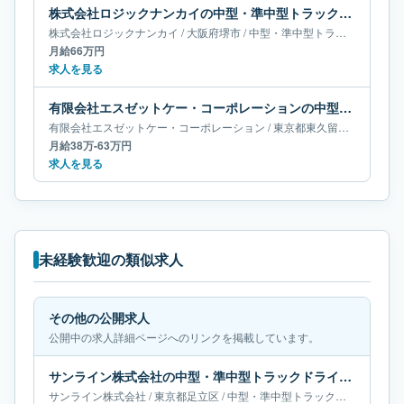
株式会社ロジックナンカイの中型・準中型トラックドライバー求人｜大阪府堺市｜月給66万円
株式会社ロジックナンカイ
/
大阪府
堺市
/
中型・準中型トラックドライバー
月給66万円
求人を見る
有限会社エスゼットケー・コーポレーションの中型・準中型トラックドライバー求人｜東京都東久留米市｜月給38万-63万円
有限会社エスゼットケー・コーポレーション
/
東京都
東久留米市
/
中型・
月給38万-63万円
求人を見る
未経験歓迎の類似求人
その他の公開求人
公開中の求人詳細ページへのリンクを掲載しています。
サンライン株式会社の中型・準中型トラックドライバー求人｜東京都足立区｜月給55万-65万円
サンライン株式会社
/
東京都
足立区
/
中型・準中型トラックドライバー