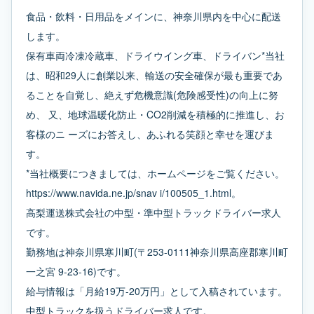
食品・飲料・日用品をメインに、神奈川県内を中心に配送
します。
保有車両冷凍冷蔵車、ドライウイング車、ドライバン*当社
は、昭和29人に創業以来、輸送の安全確保が最も重要であ
ることを自覚し、絶えず危機意識(危険感受性)の向上に努
め、 又、地球温暖化防止・CO2削減を積極的に推進し、お
客様のニ ーズにお答えし、あふれる笑顔と幸せを運びま
す。
*当社概要につきましては、ホームページをご覧ください。
https://www.navida.ne.jp/snav i/100505_1.html。
高梨運送株式会社の中型・準中型トラックドライバー求人
です。
勤務地は神奈川県寒川町(〒253-0111神奈川県高座郡寒川町
一之宮 9-23-16)です。
給与情報は「月給19万-20万円」として入稿されています。
中型トラックを扱うドライバー求人です。