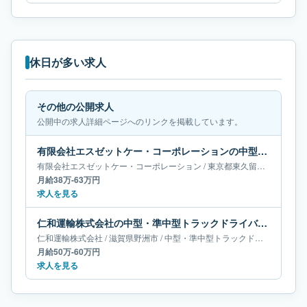
休日が多い求人
その他の公開求人
公開中の求人詳細ページへのリンクを掲載しています。
有限会社エスゼットケー・コーポレーションの中型・準中型トラックドライバー求人｜東京都東久留米市｜月給38万-63万円
有限会社エスゼットケー・コーポレーション
/
東京都
東久留米市
/
中型・
月給38万-63万円
求人を見る
仁和運輸株式会社の中型・準中型トラックドライバー求人｜滋賀県野洲市｜月給50万-60万円
仁和運輸株式会社
/
滋賀県
野洲市
/
中型・準中型トラックドライバー
月給50万-60万円
求人を見る