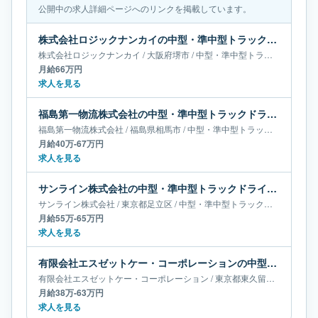
公開中の求人詳細ページへのリンクを掲載しています。
株式会社ロジックナンカイの中型・準中型トラックドライバー求人｜大阪府堺市｜月給66万円
株式会社ロジックナンカイ
/
大阪府
堺市
/
中型・準中型トラックドライバー
月給66万円
求人を見る
福島第一物流株式会社の中型・準中型トラックドライバー求人｜福島県相馬市｜月給40万-67万円
福島第一物流株式会社
/
福島県
相馬市
/
中型・準中型トラックドライバー
月給40万-67万円
求人を見る
サンライン株式会社の中型・準中型トラックドライバー求人｜東京都足立区｜月給55万-65万円
サンライン株式会社
/
東京都
足立区
/
中型・準中型トラックドライバー
月給55万-65万円
求人を見る
有限会社エスゼットケー・コーポレーションの中型・準中型トラックドライバー求人｜東京都東久留米市｜月給38万-63万円
有限会社エスゼットケー・コーポレーション
/
東京都
東久留米市
/
中型・
月給38万-63万円
求人を見る