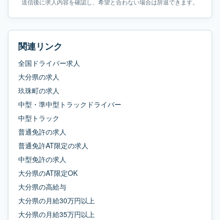
送信後に求人内容を確認し、希望と合わない場合は辞退できます。
関連リンク
全国ドライバー求人
大分県
の求人
玖珠町
の求人
中型・準中型トラックドライバー
中型トラック
普通免許
の求人
普通免許AT限定
の求人
中型免許
の求人
大分県
の
AT限定OK
大分県
の
高給与
大分県
の
月給30万円以上
大分県
の
月給35万円以上