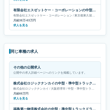
有限会社エスゼットケー・コーポレーションの中型・準中型トラックドライバー求人｜東京都東久留米市｜月給38万-63万円
有限会社エスゼットケー・コーポレーション
/
東京都
東久留米市
/
中型・
月給38万-63万円
求人を見る
同じ車種の求人
その他の公開求人
公開中の求人詳細ページへのリンクを掲載しています。
株式会社ロジックナンカイの中型・準中型トラックドライバー求人｜大阪府堺市｜月給66万円
株式会社ロジックナンカイ
/
大阪府
堺市
/
中型・準中型トラックドライバー
月給66万円
求人を見る
福島第一物流株式会社の中型・準中型トラックドライバー求人｜福島県相馬市｜月給40万-67万円