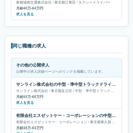
東都城南交通株式会社
/
東京都
江東区
/
タクシードライバー
月給40万-64万円
求人を見る
同じ職種の求人
その他の公開求人
公開中の求人詳細ページへのリンクを掲載しています。
サンライン株式会社の中型・準中型トラックドライバー求人｜東京都足立区｜月給55万-65万円
サンライン株式会社
/
東京都
足立区
/
中型・準中型トラックドライバー
月給55万-65万円
求人を見る
有限会社エスゼットケー・コーポレーションの中型・準中型トラックドライバー求人｜東京都東久留米市｜月給38万-63万円
有限会社エスゼットケー・コーポレーション
/
東京都
東久留米市
/
中型・
月給38万-63万円