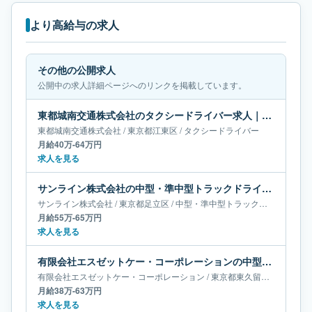
より高給与の求人
その他の公開求人
公開中の求人詳細ページへのリンクを掲載しています。
東都城南交通株式会社のタクシードライバー求人｜東京都江東区｜月給40万-64万円
東都城南交通株式会社
/
東京都
江東区
/
タクシードライバー
月給40万-64万円
求人を見る
サンライン株式会社の中型・準中型トラックドライバー求人｜東京都足立区｜月給55万-65万円
サンライン株式会社
/
東京都
足立区
/
中型・準中型トラックドライバー
月給55万-65万円
求人を見る
有限会社エスゼットケー・コーポレーションの中型・準中型トラックドライバー求人｜東京都東久留米市｜月給38万-63万円
有限会社エスゼットケー・コーポレーション
/
東京都
東久留米市
/
中型・
月給38万-63万円
求人を見る