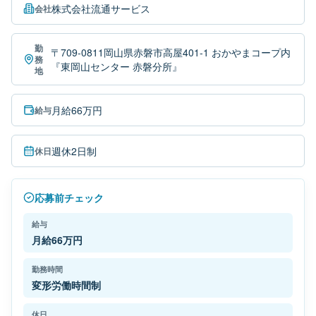
株式会社流通サービス
会社
勤
〒709-0811岡山県赤磐市高屋401-1 おかやまコープ内
務
『東岡山センター 赤磐分所』
地
月給66万円
給与
週休2日制
休日
応募前チェック
給与
月給66万円
勤務時間
変形労働時間制
休日