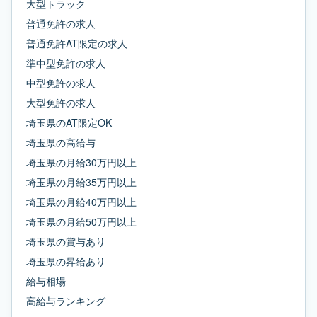
大型トラック
普通免許
の求人
普通免許AT限定
の求人
準中型免許
の求人
中型免許
の求人
大型免許
の求人
埼玉県
の
AT限定OK
埼玉県
の
高給与
埼玉県
の
月給30万円以上
埼玉県
の
月給35万円以上
埼玉県
の
月給40万円以上
埼玉県
の
月給50万円以上
埼玉県
の
賞与あり
埼玉県
の
昇給あり
給与相場
高給与ランキング