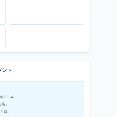
き
メント
久99-4。
支店」。
4キロ。