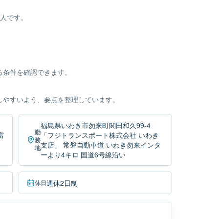
。
求人です。
。
る条件を確認できます。
しやすいよう、要点を整理しています。
福島県いわき市勿来町関田和久99-4
勤
富
「フジトランスポート株式会社 いわき
務
支店」 常磐自動車道 いわき勿来インタ
地
ーより4キロ 国道6号線沿い
週休2日制
休日