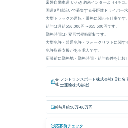
常磐自動車道 いわき勿来インターより4キロ
国道6号線沿いで募集する長距離ドライバー
大型トラックの運転・乗務に関わる仕事です
給与は月給556,000円〜655,500円です。
勤務時間は- 変形労働時間制です。
大型免許・普通免許・フォークリフトに関す
免許取得支援がある求人です。
応募前に勤務地・勤務時間・給与条件を比較
フジトランスポート株式会社(旧社名:
会
社
士運輸株式会社)
月給56万-66万円
給与
応募前チェック