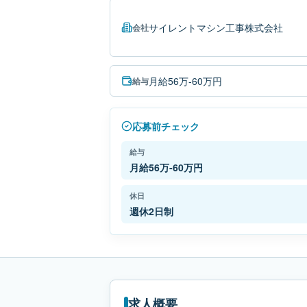
サイレントマシン工事株式会社
会社
月給56万-60万円
給与
応募前チェック
給与
月給56万-60万円
休日
週休2日制
求人概要