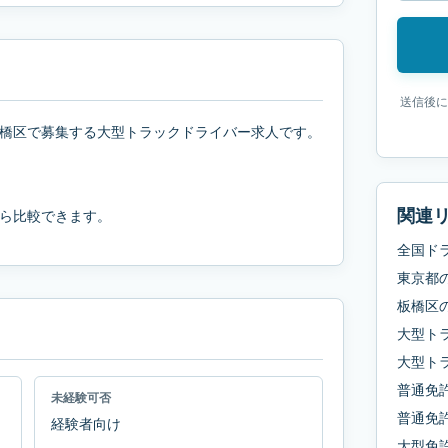
送信後に
橋区で募集する大型トラックドライバー求人です。
関連
ら比較できます。
全国ド
東京都
板橋区
大型ト
大型ト
普通免
未経験可否
普通免許
経験者向け
大型免