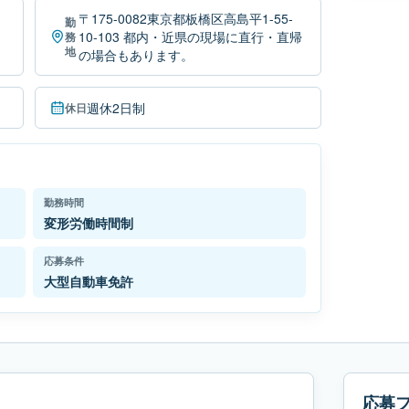
〒175-0082東京都板橋区高島平1-55-
勤
10-103 都内・近県の現場に直行・直帰
務
地
の場合もあります。
週休2日制
休日
勤務時間
変形労働時間制
応募条件
大型自動車免許
応募