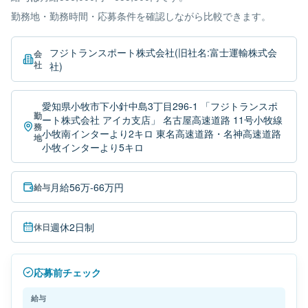
勤務地・勤務時間・応募条件を確認しながら比較できます。
フジトランスポート株式会社(旧社名:富士運輸株式会
会
社
社)
愛知県小牧市下小針中島3丁目296-1 「フジトランスポ
勤
ート株式会社 アイカ支店」 名古屋高速道路 11号小牧線
務
小牧南インターより2キロ 東名高速道路・名神高速道路
地
小牧インターより5キロ
月給56万-66万円
給与
週休2日制
休日
応募前チェック
給与