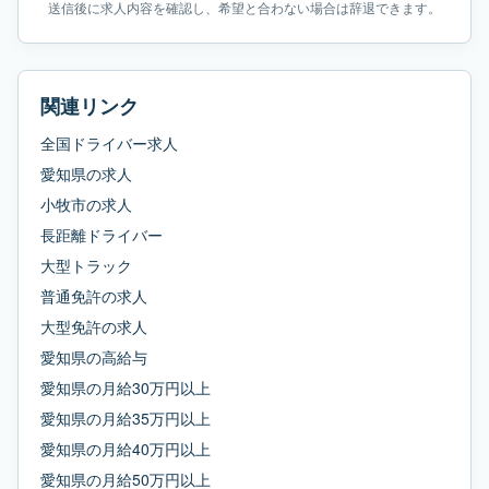
送信後に求人内容を確認し、希望と合わない場合は辞退できます。
関連リンク
全国ドライバー求人
愛知県
の求人
小牧市
の求人
長距離ドライバー
大型トラック
普通免許
の求人
大型免許
の求人
愛知県
の
高給与
愛知県
の
月給30万円以上
愛知県
の
月給35万円以上
愛知県
の
月給40万円以上
愛知県
の
月給50万円以上