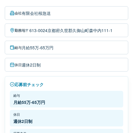
有限会社桜急送
会社
〒613-0024京都府久世郡久御山町森中内111-1
勤務地
月給55万-65万円
給与
週休2日制
休日
応募前チェック
給与
月給55万-65万円
休日
週休2日制