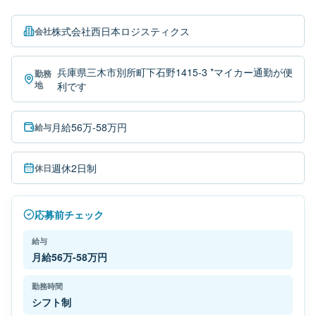
株式会社西日本ロジスティクス
会社
兵庫県三木市別所町下石野1415-3 *マイカー通勤が便
勤務
地
利です
月給56万-58万円
給与
週休2日制
休日
応募前チェック
給与
月給56万-58万円
勤務時間
シフト制