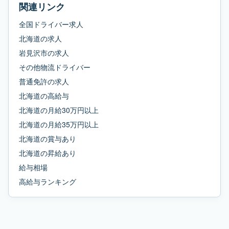
関連リンク
全国ドライバー求人
北海道
の求人
岩見沢市
の求人
その他物流ドライバー
普通免許
の求人
北海道
の
高給与
北海道
の
月給30万円以上
北海道
の
月給35万円以上
北海道
の
賞与あり
北海道
の
昇給あり
給与相場
高給与ランキング