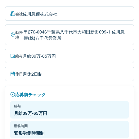
佐川急便株式会社
会社
〒276-0046千葉県八千代市大和田新田699-1 佐川急
勤務
地
便(株)八千代営業所
月給39万-65万円
給与
週休2日制
休日
応募前チェック
給与
月給39万-65万円
勤務時間
変形労働時間制