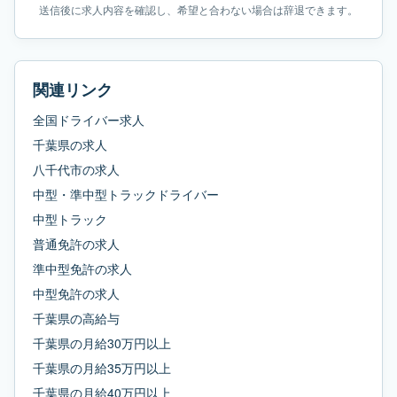
送信後に求人内容を確認し、希望と合わない場合は辞退できます。
関連リンク
全国ドライバー求人
千葉県
の求人
八千代市
の求人
中型・準中型トラックドライバー
中型トラック
普通免許
の求人
準中型免許
の求人
中型免許
の求人
千葉県
の
高給与
千葉県
の
月給30万円以上
千葉県
の
月給35万円以上
千葉県
の
月給40万円以上