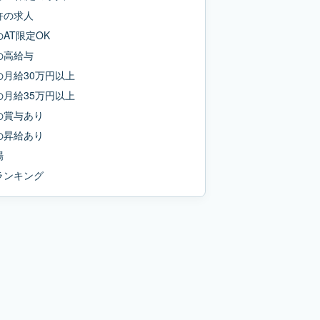
許
の求人
の
AT限定OK
の
高給与
の
月給30万円以上
の
月給35万円以上
の
賞与あり
の
昇給あり
場
ランキング