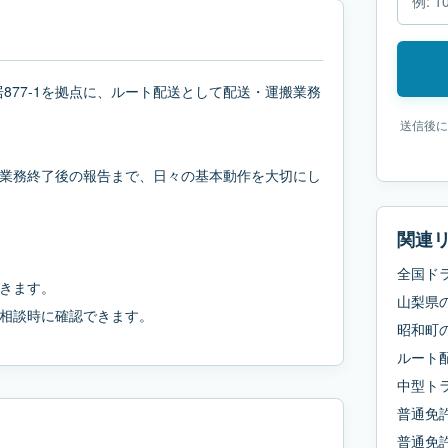
新居877-1を拠点に、ルート配送として配送・運搬業務
送信後に
業務終了後の報告まで、日々の基本動作を大切にし
関連
全国ド
きます。
山梨県
相談時に確認できます。
昭和町
ルート
中型ト
普通免
普通免許