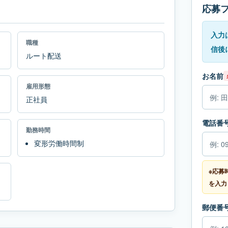
応募
入力
職種
信後
ルート配送
お名前
雇用形態
正社員
電話番
勤務時間
変形労働時間制
※応募
を入力
郵便番