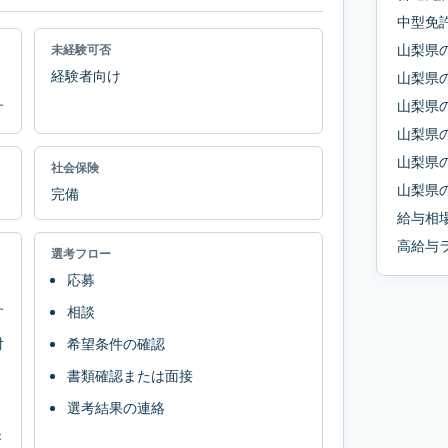
中型免
山梨県
未経験可否
経験者向け
山梨県
山梨県
す
山梨県
山梨県
社会保険
山梨県
完備
給与相
高給与
選考フロー
応募
す
相談
対
希望条件の確認
書類確認または面接
選考結果の連絡
き