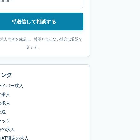
送信して相談する
求人内容を確認し、希望と合わない場合は辞退で
きます。
リンク
ライバー求人
の求人
の求人
配送
ラック
許
の求人
AT限定
の求人