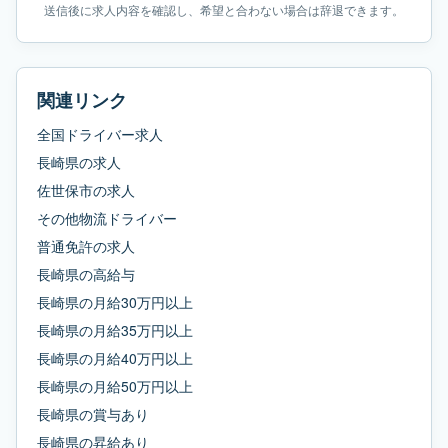
送信後に求人内容を確認し、希望と合わない場合は辞退できます。
関連リンク
全国ドライバー求人
長崎県
の求人
佐世保市
の求人
その他物流ドライバー
普通免許
の求人
長崎県
の
高給与
長崎県
の
月給30万円以上
長崎県
の
月給35万円以上
長崎県
の
月給40万円以上
長崎県
の
月給50万円以上
長崎県
の
賞与あり
長崎県
の
昇給あり