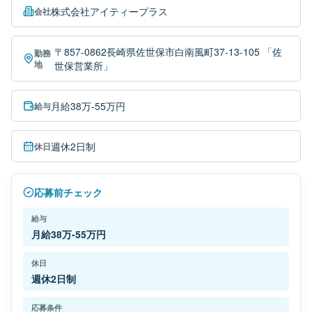
株式会社アイティープラス
会社
〒857-0862長崎県佐世保市白南風町37-13-105 「佐
勤務
地
世保営業所」
月給38万-55万円
給与
週休2日制
休日
応募前チェック
給与
月給38万-55万円
休日
週休2日制
応募条件