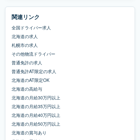
関連リンク
全国ドライバー求人
北海道
の求人
札幌市
の求人
その他物流ドライバー
普通免許
の求人
普通免許AT限定
の求人
北海道
の
AT限定OK
北海道
の
高給与
北海道
の
月給30万円以上
北海道
の
月給35万円以上
北海道
の
月給40万円以上
北海道
の
月給50万円以上
北海道
の
賞与あり