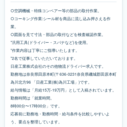
○空調機械・特殊コンベアー等の部品の取付作業。
○コーキング作業:シール材を商品に流し込み押さえる作
業。
○図面を見て寸法・部品の取付などを検査確認作業。
*汎用工具(ドライバー・スパナなど)を使用。
*作業内容は丁寧にご指導いたします。
*2名で従事していただいております。
日産工業株式会社のその他物流ドライバー求人です。
勤務地は奈良県田原本町(〒636-0231奈良県磯城郡田原本町
為川北方96 「日産工業(株)為川工場」)です。
給与情報は「月給15万-19万円」として入稿されています。
勤務時間は「就業時間。
8時00分〜17時00分」です。
応募前に勤務地・勤務時間・給与条件を比較しやすいよ
う、要点を整理しています。