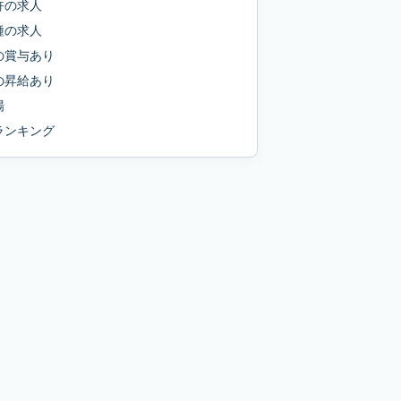
許
の求人
種
の求人
の
賞与あり
の
昇給あり
場
ランキング