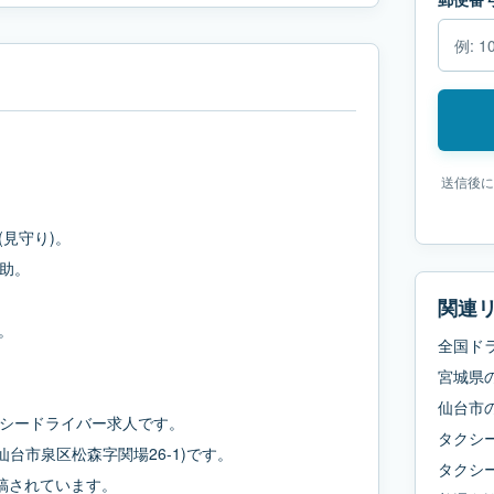
送信後に
見守り)。
助。
。
関連
。
全国ド
。
宮城県
仙台市
シードライバー求人です。
タクシ
県仙台市泉区松森字関場26-1)です。
タクシ
入稿されています。