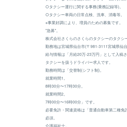
○タクシー運行に関する事務(乗務記録等)。
○タクシー車両の日常点検、洗車、消毒等。
※事業好調により、増員のための募集です。
*急募*。
株式会社さくらのさくらのタクシーのタクシ
勤務地は宮城県仙台市(〒981-3111宮城県仙
給与情報は「月給20万-23万円」として入稿
タクシーを扱うドライバー求人です。
勤務時間は「交替制(シフト制)。
就業時間1。
8時30分〜17時30分。
就業時間2。
7時00分〜16時00分」です。
必要免許・関連資格は「普通自動車第二種免
必須。
介護福祉士。