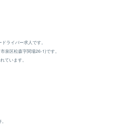
ードライバー求人です。
台市泉区松森字関場26-1)です。
されています。
許。