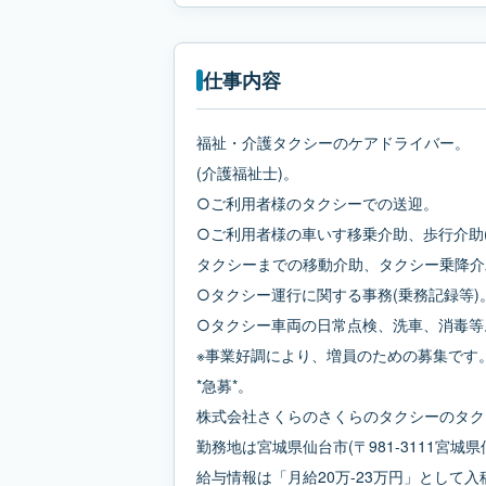
仕事内容
福祉・介護タクシーのケアドライバー。
(介護福祉士)。
○ご利用者様のタクシーでの送迎。
○ご利用者様の車いす移乗介助、歩行介助(
タクシーまでの移動介助、タクシー乗降介
○タクシー運行に関する事務(乗務記録等)
○タクシー車両の日常点検、洗車、消毒等
※事業好調により、増員のための募集です
*急募*。
株式会社さくらのさくらのタクシーのタク
勤務地は宮城県仙台市(〒981-3111宮城
給与情報は「月給20万-23万円」として