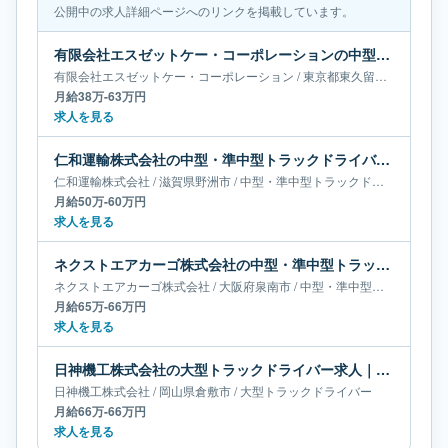
公開中の求人詳細ページへのリンクを掲載しています。
有限会社エスゼットケー・コーポレーションの中型・準中型トラックドライバー求人｜東京都東久留米市｜月給38万-63万円
有限会社エスゼットケー・コーポレーション
/
東京都
東久留米市
/
中型・
月給38万-63万円
求人を見る
仁和運輸株式会社の中型・準中型トラックドライバー求人｜滋賀県野洲市｜月給50万-60万円
仁和運輸株式会社
/
滋賀県
野洲市
/
中型・準中型トラックドライバー
月給50万-60万円
求人を見る
ネクストエアカーゴ株式会社の中型・準中型トラックドライバー求人｜大阪府泉南市｜月給65万-66万円
ネクストエアカーゴ株式会社
/
大阪府
泉南市
/
中型・準中型トラックドライバー
月給65万-66万円
求人を見る
日神機工株式会社の大型トラックドライバー求人｜岡山県倉敷市｜月給66万-66万円
日神機工株式会社
/
岡山県
倉敷市
/
大型トラックドライバー
月給66万-66万円
求人を見る