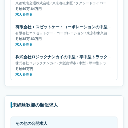
東都城南交通株式会社
/
東京都
江東区
/
タクシードライバー
月給40万-64万円
求人を見る
有限会社エスゼットケー・コーポレーションの中型・準中型トラックドライバー求人｜東京都東久留米市｜月給38万-63万円
有限会社エスゼットケー・コーポレーション
/
東京都
東久留米市
/
中型・
月給38万-63万円
求人を見る
株式会社ロジックナンカイの中型・準中型トラックドライバー求人｜大阪府堺市｜月給66万円
株式会社ロジックナンカイ
/
大阪府
堺市
/
中型・準中型トラックドライバー
月給66万円
求人を見る
未経験歓迎の類似求人
その他の公開求人