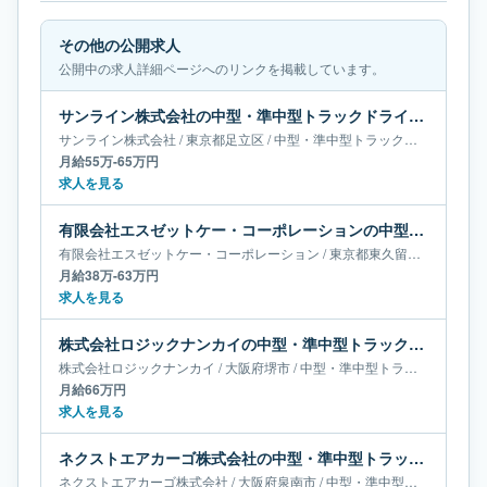
その他の公開求人
公開中の求人詳細ページへのリンクを掲載しています。
サンライン株式会社の中型・準中型トラックドライバー求人｜東京都足立区｜月給55万-65万円
サンライン株式会社
/
東京都
足立区
/
中型・準中型トラックドライバー
月給55万-65万円
求人を見る
有限会社エスゼットケー・コーポレーションの中型・準中型トラックドライバー求人｜東京都東久留米市｜月給38万-63万円
有限会社エスゼットケー・コーポレーション
/
東京都
東久留米市
/
中型・
月給38万-63万円
求人を見る
株式会社ロジックナンカイの中型・準中型トラックドライバー求人｜大阪府堺市｜月給66万円
株式会社ロジックナンカイ
/
大阪府
堺市
/
中型・準中型トラックドライバー
月給66万円
求人を見る
ネクストエアカーゴ株式会社の中型・準中型トラックドライバー求人｜大阪府泉南市｜月給65万-66万円
ネクストエアカーゴ株式会社
/
大阪府
泉南市
/
中型・準中型トラックドライバー