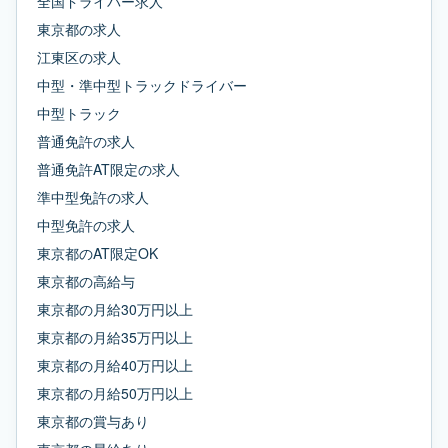
全国ドライバー求人
東京都
の求人
江東区
の求人
中型・準中型トラックドライバー
中型トラック
普通免許
の求人
普通免許AT限定
の求人
準中型免許
の求人
中型免許
の求人
東京都
の
AT限定OK
東京都
の
高給与
東京都
の
月給30万円以上
東京都
の
月給35万円以上
東京都
の
月給40万円以上
東京都
の
月給50万円以上
東京都
の
賞与あり