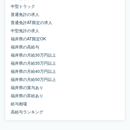
中型トラック
普通免許
の求人
普通免許AT限定
の求人
中型免許
の求人
福井県
の
AT限定OK
福井県
の
高給与
福井県
の
月給30万円以上
福井県
の
月給35万円以上
福井県
の
月給40万円以上
福井県
の
月給50万円以上
福井県
の
賞与あり
福井県
の
昇給あり
給与相場
高給与ランキング