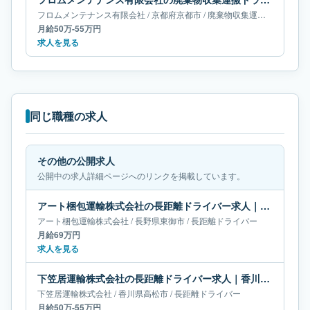
フロムメンテナンス有限会社
/
京都府
京都市
/
廃棄物収集運搬ドライバー
月給50万-55万円
求人を見る
同じ職種の求人
その他の公開求人
公開中の求人詳細ページへのリンクを掲載しています。
アート梱包運輸株式会社の長距離ドライバー求人｜長野県東御市｜月給69万円
アート梱包運輸株式会社
/
長野県
東御市
/
長距離ドライバー
月給69万円
求人を見る
下笠居運輸株式会社の長距離ドライバー求人｜香川県高松市｜月給50万-55万円
下笠居運輸株式会社
/
香川県
高松市
/
長距離ドライバー
月給50万-55万円