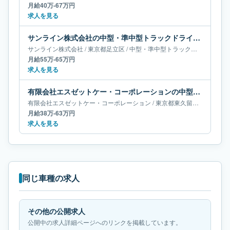
月給40万-67万円
求人を見る
サンライン株式会社の中型・準中型トラックドライバー求人｜東京都足立区｜月給55万-65万円
サンライン株式会社
/
東京都
足立区
/
中型・準中型トラックドライバー
月給55万-65万円
求人を見る
有限会社エスゼットケー・コーポレーションの中型・準中型トラックドライバー求人｜東京都東久留米市｜月給38万-63万円
有限会社エスゼットケー・コーポレーション
/
東京都
東久留米市
/
中型・
月給38万-63万円
求人を見る
同じ車種の求人
その他の公開求人
公開中の求人詳細ページへのリンクを掲載しています。