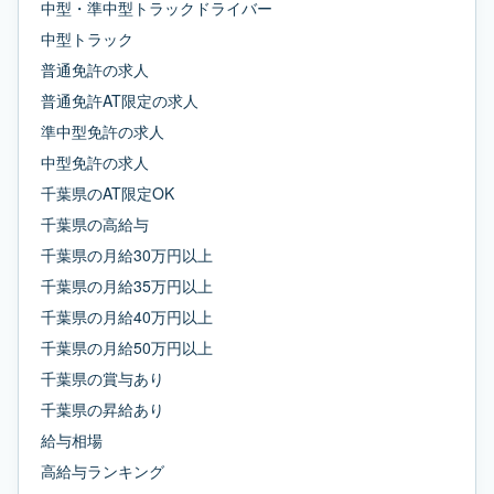
中型・準中型トラックドライバー
中型トラック
普通免許
の求人
普通免許AT限定
の求人
準中型免許
の求人
中型免許
の求人
千葉県
の
AT限定OK
千葉県
の
高給与
千葉県
の
月給30万円以上
千葉県
の
月給35万円以上
千葉県
の
月給40万円以上
千葉県
の
月給50万円以上
千葉県
の
賞与あり
千葉県
の
昇給あり
給与相場
高給与ランキング