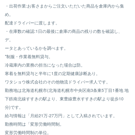
・出荷作業:お客さまからご注文いただいた商品を倉庫内から集
め。
配達ドライバーに渡します。
・在庫数の確認:1日の最後に倉庫の商品の残りの数を確認し、
デ。
ータとあっているかを調べます。
*制服・作業着無料貸与。
冷蔵庫内の業務の担当になった場合は防。
寒着を無料貸与と半年に1度の定期健康診断あり。
ワタショウ株式会社のその他物流ドライバー求人です。
勤務地は北海道札幌市(北海道札幌市中央区南3条東5丁目1番地 地
下鉄南北線すすきの駅より、東豊線豊水すすきの駅より徒歩10
分)です。
給与情報は「月給21万-27万円」として入稿されています。
勤務時間は「変形労働時間制。
変形労働時間制の単位。