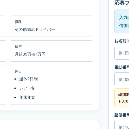
応募
入力
職種
信後
その他物流ドライバー
お名前
給与
月給39万-67万円
電話番
休日
週休2日制
シフト制
※応募
年末年始
を入力
郵便番