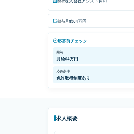
株式会社アシスト伸和
会社
月給64万円
給与
応募前チェック
給与
月給64万円
応募条件
免許取得制度あり
求人概要