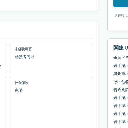
送信後に
関連
未経験可否
経験者向け
全国ド
い
岩手県
奥州市
その他
社会保険
普通免
完備
岩手県
岩手県
岩手県
岩手県