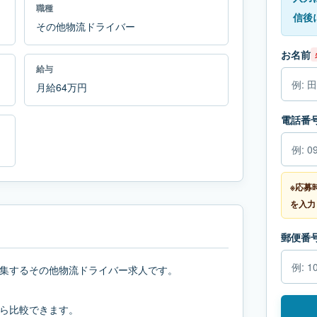
職種
信後
その他物流ドライバー
お名前
給与
月給64万円
電話番
※応募
を入力
郵便番
集するその他物流ドライバー求人です。
ら比較できます。