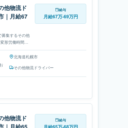
の他物流ド
給与
市｜月給67
月給67万-69万円
で募集するその他
 変形労働時間制
です。
北海道
札幌市
お
その他物流ドライバー
の他物流ド
給与
市｜月給65
月給65万-68万円