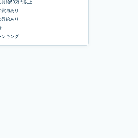
の
月給50万円以上
の
賞与あり
の
昇給あり
場
ランキング