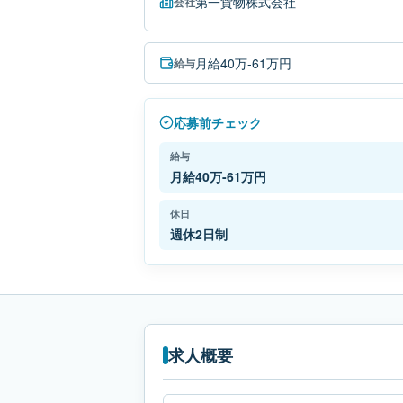
第一貨物株式会社
会社
月給40万-61万円
給与
応募前チェック
給与
月給40万-61万円
休日
週休2日制
求人概要