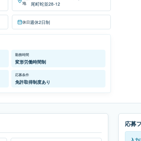
地
尾町蛇並28-12
週休2日制
休日
勤務時間
変形労働時間制
応募条件
免許取得制度あり
応募
入力