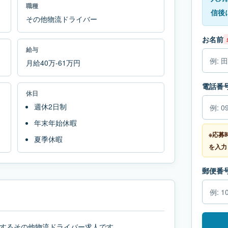
職種
信後
その他物流ドライバー
お名前
給与
月給40万-61万円
電話番
休日
週休2日制
年末年始休暇
※応募
夏季休暇
を入力
郵便番
するその他物流ドライバー求人です。