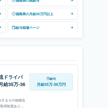
福島県の高給与
福島県の月給35万円以上
給与相場ページ
流ドライバ
給与
35万-36
月給35万-36万円
集するその他物流
許取得制度ありで