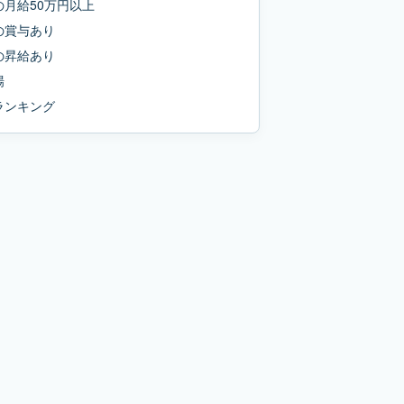
の
月給50万円以上
の
賞与あり
の
昇給あり
場
ランキング