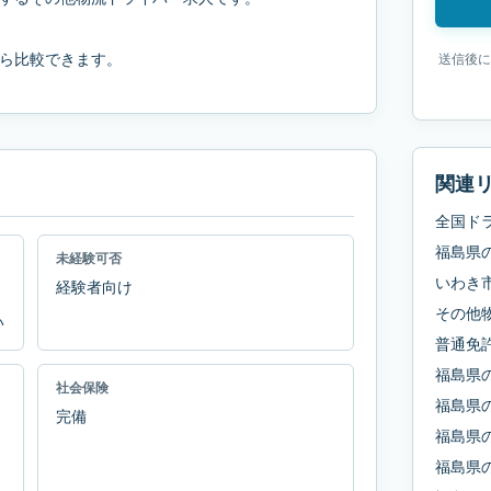
ら比較できます。
送信後に
関連
全国ド
福島県
未経験可否
いわき
経験者向け
その他
い
普通免
福島県
社会保険
福島県
完備
福島県
福島県