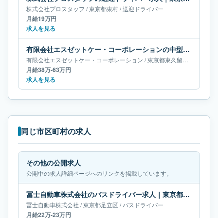
株式会社プロスタッフ
/
東京都
東村
/
送迎ドライバー
月給19万円
求人を見る
有限会社エスゼットケー・コーポレーションの中型・準中型トラックドライバー求人｜東京都東久留米市｜月給38万-63万円
有限会社エスゼットケー・コーポレーション
/
東京都
東久留米市
/
中型・
月給38万-63万円
求人を見る
同じ市区町村の求人
その他の公開求人
公開中の求人詳細ページへのリンクを掲載しています。
冨士自動車株式会社のバスドライバー求人｜東京都足立区｜月給22万-23万円
冨士自動車株式会社
/
東京都
足立区
/
バスドライバー
月給22万-23万円