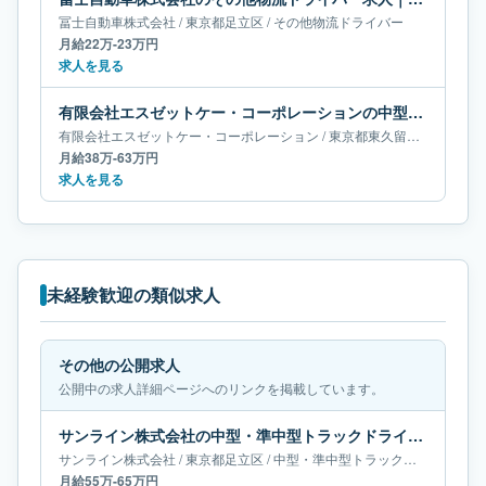
冨士自動車株式会社
/
東京都
足立区
/
その他物流ドライバー
月給22万-23万円
求人を見る
有限会社エスゼットケー・コーポレーションの中型・準中型トラックドライバー求人｜東京都東久留米市｜月給38万-63万円
有限会社エスゼットケー・コーポレーション
/
東京都
東久留米市
/
中型・
月給38万-63万円
求人を見る
未経験歓迎の類似求人
その他の公開求人
公開中の求人詳細ページへのリンクを掲載しています。
サンライン株式会社の中型・準中型トラックドライバー求人｜東京都足立区｜月給55万-65万円
サンライン株式会社
/
東京都
足立区
/
中型・準中型トラックドライバー
月給55万-65万円