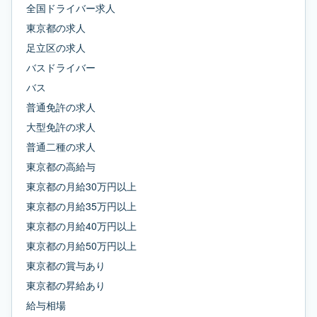
全国ドライバー求人
東京都
の求人
足立区
の求人
バスドライバー
バス
普通免許
の求人
大型免許
の求人
普通二種
の求人
東京都
の
高給与
東京都
の
月給30万円以上
東京都
の
月給35万円以上
東京都
の
月給40万円以上
東京都
の
月給50万円以上
東京都
の
賞与あり
東京都
の
昇給あり
給与相場