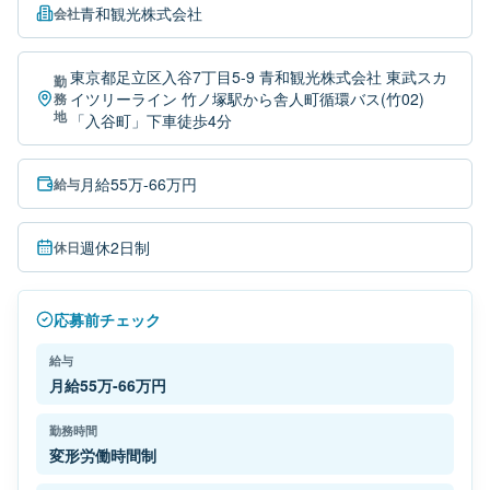
青和観光株式会社
会社
東京都足立区入谷7丁目5-9 青和観光株式会社 東武スカ
勤
イツリーライン 竹ノ塚駅から舎人町循環バス(竹02)
務
地
「入谷町」下車徒歩4分
月給55万-66万円
給与
週休2日制
休日
応募前チェック
給与
月給55万-66万円
勤務時間
変形労働時間制