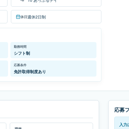
10 あっぷるデイ
週休2日制
休日
勤務時間
シフト制
応募条件
免許取得制度あり
応募
入力
職種