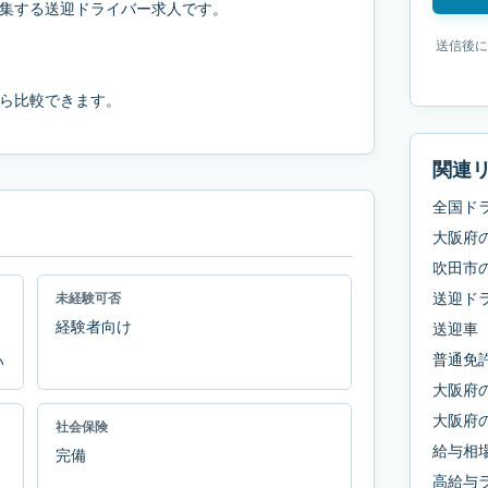
集する送迎ドライバー求人です。
送信後に
ら比較できます。
関連
全国ド
大阪府
吹田市
送迎ド
未経験可否
経験者向け
送迎車
普通免
い
大阪府
大阪府
社会保険
給与相
完備
高給与