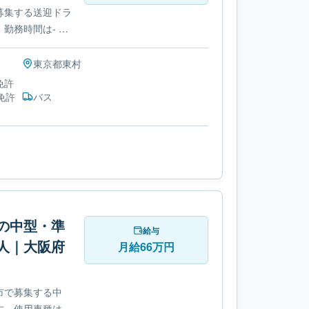
募集する送迎ドラ
勤務時間は- 変
自動車免許です。
東京都
東村
免許
免許
バス
の中型・準
給与
人｜大阪府
月給66万円
市で募集する中
す。使用車種は中