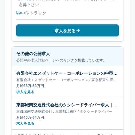
応募下さい
中型トラック
求人を見る
その他の公開求人
公開中の求人詳細ページへのリンクを掲載しています。
有限会社エスゼットケー・コーポレーションの中型・準中型トラックドライバー求人｜東京都東久留米市｜月給38万-63万円
有限会社エスゼットケー・コーポレーション
/
東京都
東久留米市
/
中型・
月給38万-63万円
求人を見る
東都城南交通株式会社のタクシードライバー求人｜東京都江東区｜月給40万-64万円
東都城南交通株式会社
/
東京都
江東区
/
タクシードライバー
月給40万-64万円
求人を見る