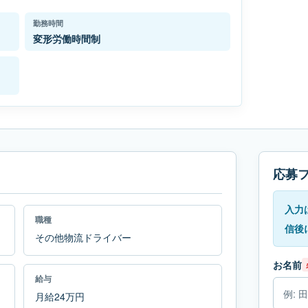
勤務時間
変形労働時間制
応募
入力
職種
信後
その他物流ドライバー
お名前
給与
月給24万円