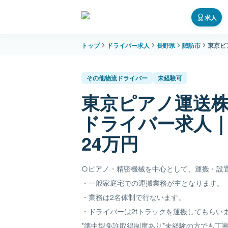
求人
トップ
ドライバー求人
長野県
諏訪市
東京ピ
その他物流ドライバー
未経験可
東京ピアノ運送
ドライバー求人
24万円
○ピアノ・精密機械を中心として、運搬・設置
・一般家庭宅での運搬業務が主となります。
・業務は2名体制で行ないます。
・ドライバーは2tトラックを運搬してもらい
*準中型免許取得制度あり*未経験の方でも丁