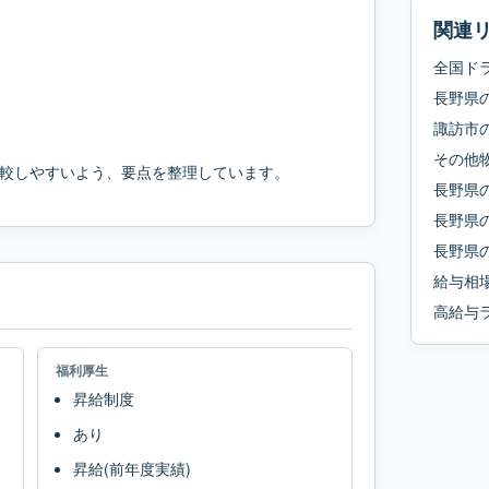
関連
全国ド
長野県
諏訪市
その他
較しやすいよう、要点を整理しています。
長野県
長野県
長野県
給与相
高給与
福利厚生
昇給制度
あり
昇給(前年度実績)