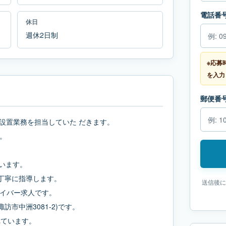
電話番
休日
週休2日制
※応募
を入力
郵便番
設置業務を担当していた だきます。
。
います。
も丁寧に指導します。
送信後に
イバー求人です。
諏訪市中洲3081-2)です。
れています。