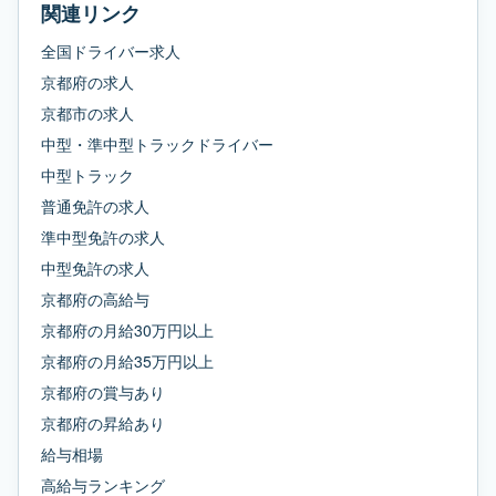
関連リンク
全国ドライバー求人
京都府
の求人
京都市
の求人
中型・準中型トラックドライバー
中型トラック
普通免許
の求人
準中型免許
の求人
中型免許
の求人
京都府
の
高給与
京都府
の
月給30万円以上
京都府
の
月給35万円以上
京都府
の
賞与あり
京都府
の
昇給あり
給与相場
高給与ランキング