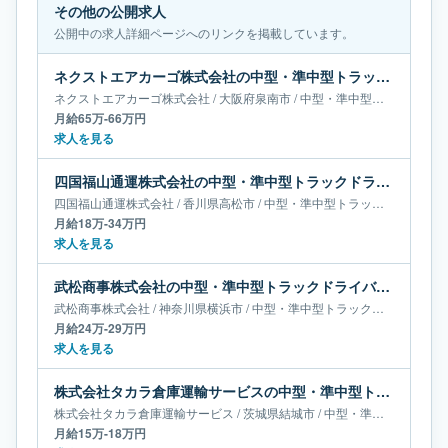
その他の公開求人
公開中の求人詳細ページへのリンクを掲載しています。
ネクストエアカーゴ株式会社の中型・準中型トラックドライバー求人｜大阪府泉南市｜月給65万-66万円
ネクストエアカーゴ株式会社
/
大阪府
泉南市
/
中型・準中型トラックドライバー
月給65万-66万円
求人を見る
四国福山通運株式会社の中型・準中型トラックドライバー求人｜香川県高松市｜月給18万-34万円
四国福山通運株式会社
/
香川県
高松市
/
中型・準中型トラックドライバー
月給18万-34万円
求人を見る
武松商事株式会社の中型・準中型トラックドライバー求人｜神奈川県横浜市｜月給24万-29万円
武松商事株式会社
/
神奈川県
横浜市
/
中型・準中型トラックドライバー
月給24万-29万円
求人を見る
株式会社タカラ倉庫運輸サービスの中型・準中型トラックドライバー求人｜茨城県結城市｜月給15万-18万円
株式会社タカラ倉庫運輸サービス
/
茨城県
結城市
/
中型・準中型トラックドライバー
月給15万-18万円