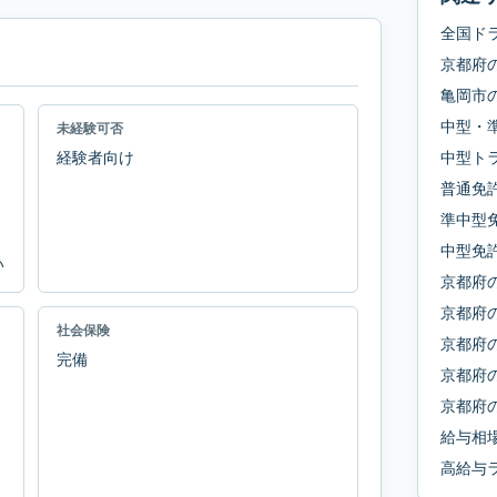
全国ド
京都府
亀岡市
中型・
未経験可否
経験者向け
中型ト
普通免
準中型
中型免
い
京都府
京都府
社会保険
京都府
完備
京都府
京都府
給与相
高給与