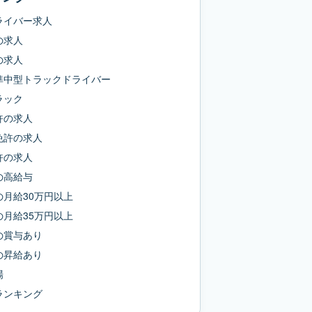
ライバー求人
の求人
の求人
準中型トラックドライバー
ラック
許
の求人
免許
の求人
許
の求人
の
高給与
の
月給30万円以上
の
月給35万円以上
の
賞与あり
の
昇給あり
場
ランキング