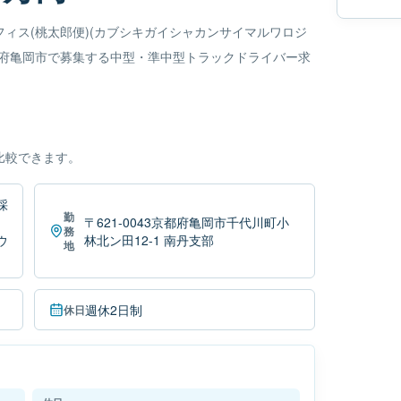
ィス(桃太郎便)(カブシキガイシャカンサイマルワロジ
都府亀岡市で募集する中型・準中型トラックドライバー求
比較できます。
採
勤
〒621-0043京都府亀岡市千代川町小
務
ウ
林北ン田12-1 南丹支部
地
週休2日制
休日