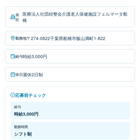
医療法人社団紺整会介護老人保健施設フェルマータ船
会
社
橋
〒274-0822千葉県船橋市飯山満町1-822
勤務地
時給3,000円
給与
週休2日制
休日
応募前チェック
給与
時給3,000円
勤務時間
シフト制